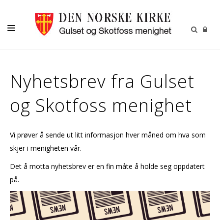
LIVETS GANG
Nyhetsbrev fra Gulset
LILLEFOT BARNEHAGE
og Skotfoss menighet
BARN
UNGDOM
Vi prøver å sende ut litt informasjon hver måned om hva som
VOKSNE
skjer i menigheten vår.
KALENDER
Det å motta nyhetsbrev er en fin måte å holde seg oppdatert
KONTAKT
på.
RÅD OG UTVALG